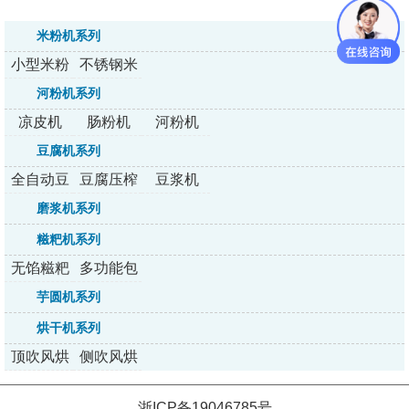
米粉机系列
小型米粉
不锈钢米
机
粉机
河粉机系列
凉皮机
肠粉机
河粉机
豆腐机系列
全自动豆
豆腐压榨
豆浆机
腐机
机
磨浆机系列
糍粑机系列
无馅糍粑
多功能包
机
馅机
芋圆机系列
烘干机系列
顶吹风烘
侧吹风烘
干机
干机
浙ICP备19046785号